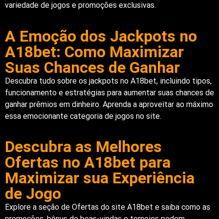
variedade de jogos e promoções exclusivas.
A Emoção dos Jackpots no
A18bet: Como Maximizar
Suas Chances de Ganhar
Descubra tudo sobre os jackpots no A18bet, incluindo tipos,
funcionamento e estratégias para aumentar suas chances de
ganhar prêmios em dinheiro. Aprenda a aproveitar ao máximo
essa emocionante categoria de jogos no site.
Descubra as Melhores
Ofertas no A18bet para
Maximizar sua Experiência
de Jogo
Explore a seção de Ofertas do site A18bet e saiba como as
promoções, bônus de boas-vindas e torneios podem