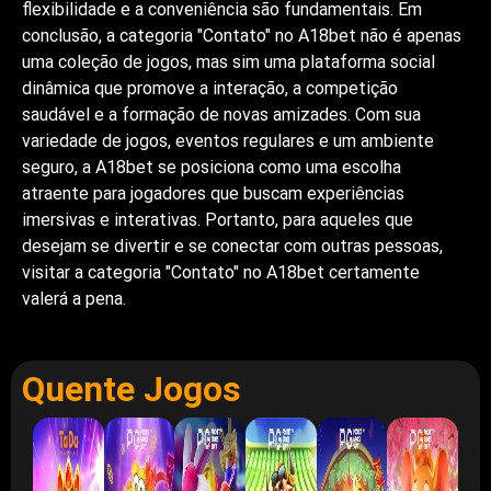
flexibilidade e a conveniência são fundamentais. Em
conclusão, a categoria "Contato" no A18bet não é apenas
uma coleção de jogos, mas sim uma plataforma social
dinâmica que promove a interação, a competição
saudável e a formação de novas amizades. Com sua
variedade de jogos, eventos regulares e um ambiente
seguro, a A18bet se posiciona como uma escolha
atraente para jogadores que buscam experiências
imersivas e interativas. Portanto, para aqueles que
desejam se divertir e se conectar com outras pessoas,
visitar a categoria "Contato" no A18bet certamente
valerá a pena.
Quente Jogos